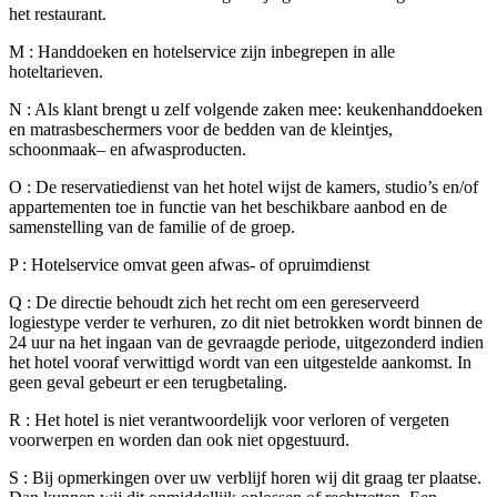
het restaurant.
M : Handdoeken en hotelservice zijn inbegrepen in alle
hoteltarieven.
N : Als klant brengt u zelf volgende zaken mee: keukenhanddoeken
en matrasbeschermers voor de bedden van de kleintjes,
schoonmaak– en afwasproducten.
O : De reservatiedienst van het hotel wijst de kamers, studio’s en/of
appartementen toe in functie van het beschikbare aanbod en de
samenstelling van de familie of de groep.
P : Hotelservice omvat geen afwas- of opruimdienst
Q : De directie behoudt zich het recht om een gereserveerd
logiestype verder te verhuren, zo dit niet betrokken wordt binnen de
24 uur na het ingaan van de gevraagde periode, uitgezonderd indien
het hotel vooraf verwittigd wordt van een uitgestelde aankomst. In
geen geval gebeurt er een terugbetaling.
R : Het hotel is niet verantwoordelijk voor verloren of vergeten
voorwerpen en worden dan ook niet opgestuurd.
S : Bij opmerkingen over uw verblijf horen wij dit graag ter plaatse.