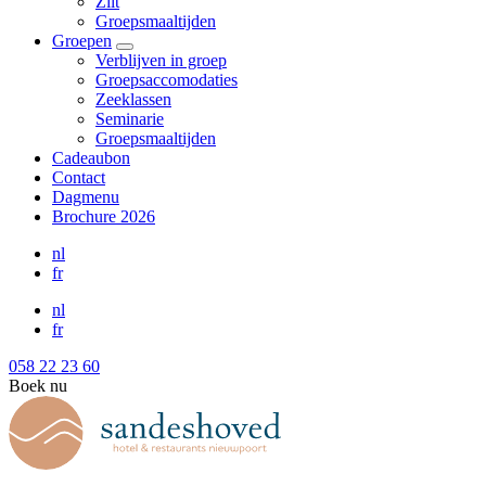
Zilt
Groepsmaaltijden
Groepen
Verblijven in groep
Groepsaccomodaties
Zeeklassen
Seminarie
Groepsmaaltijden
Cadeaubon
Contact
Dagmenu
Brochure 2026
nl
fr
nl
fr
058 22 23 60
Boek nu