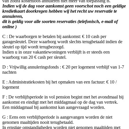
van zodra kostenloos annuleren niet meer van toepassing is.
Indien wij de dag voor aankomst geen voorschot noch een geldige
kredietkaart doorkregen hebben wij het recht uw reservatie te
annuleren,
dit is geldig voor alle soorten reservaties (telefonisch, e-mail of
online )
C : De waarborgen te betalen bij aankomst: € 10 cash per
garagesleutel. Deze waarborg wordt slechts terugbetaald indien de
sleutel op tijd wordt terugbezorgd.
Indien u in onze vakantiewoningen verblijft is er steeds een
waarborg van 20 € cash per sleutel.
D : Vrijwillig annuleringsfonds : € 20 per logement verblijf van 1-7
nachten
E : Administratiekosten bij het opmaken van een factuur: € 10 /
logement
F : De verblijfsperiode in vol pension begint met het avondmaal bij
aankomst en eindigt met het middagmaal op de dag van vertrek.
Een middagmaal bij aankomst kan aangevraagd worden.
G : Eens een verblijfsperiode is aangevangen worden de niet
genomen maaltijden nooit terugbetaald.
In ernstige omstandigheden worden niet genomen maaltijden met