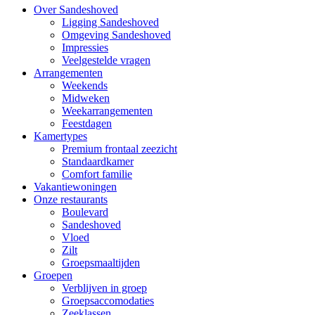
Over Sandeshoved
Ligging Sandeshoved
Main
Omgeving Sandeshoved
navigation
Impressies
Veelgestelde vragen
Arrangementen
Weekends
Midweken
Weekarrangementen
Feestdagen
Kamertypes
Premium frontaal zeezicht
Standaardkamer
Comfort familie
Vakantiewoningen
Onze restaurants
Boulevard
Sandeshoved
Vloed
Zilt
Groepsmaaltijden
Groepen
Verblijven in groep
Groepsaccomodaties
Zeeklassen