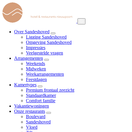
Skip
to
main
content
Over Sandeshoved
Ligging Sandeshoved
Hoofdnavigatie
Omgeving Sandeshoved
Impressies
Veelgestelde vragen
Arrangementen
Weekends
Midweken
Weekarrangementen
Feestdagen
Kamertypes
Premium frontaal zeezicht
Standaardkamer
Comfort familie
Vakantiewoningen
Onze restaurants
Boulevard
Sandeshoved
Vloed